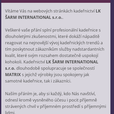
Vítáme Vás na webových stránkách kadeřnictví
LK
ŠARM INTERNATIONAL s.r.o.
.
Veškeré vaše přání splní profesionální kadeřnice s
dlouholetými zkušenostmi, které dokáží nápaditě
reagovat na nejnovější vývoj kadeřnických trendů a
tím poskytnout zákazníkům služby nadstardantních
kvalit, které svým rozsahem dostatečně uspokojí
kohokoli. Kadeřnictví
LK ŠARM INTERNATIONAL
s.r.o.
dlouhodobě spolupracuje se společností
MATRIX
s jejichž výrobky jsou spokojeny jak
samotné kadeřnice, tak i zákazníci.
Naším přáním je, aby si každý, kdo Nás navštíví,
odnesl kromě vysněného účesu i pocit příjemně
strávených chvil v příjemném prostředí s příjemnými
lidmi.