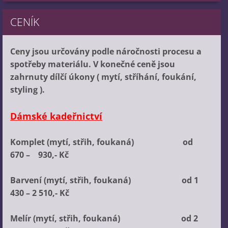
CENÍK
Ceny jsou určovány podle náročnosti procesu a
spotřeby materiálu. V konečné ceně jsou
zahrnuty dílčí úkony ( mytí, stříhání, foukání,
styling ).
Dámské kadeřnictví
Komplet (mytí, střih, foukaná) od
670 – 930,- Kč
Barvení (mytí, střih, foukaná) od 1
430 – 2 510,- Kč
Melír (mytí, střih, foukaná) od 2