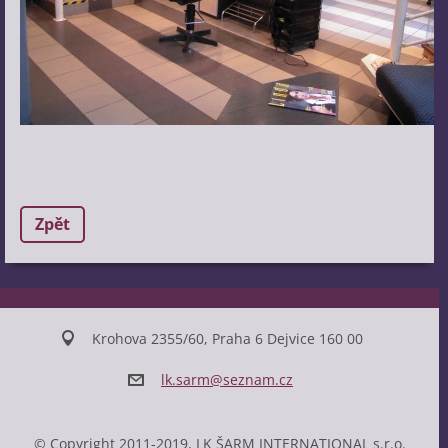
Zpět
Krohova 2355/60, Praha 6 Dejvice 160 00
lk.sarm@
seznam.c
z
© Copyright 2011-2019, LK ŠARM INTERNATIONAL s.r.o.